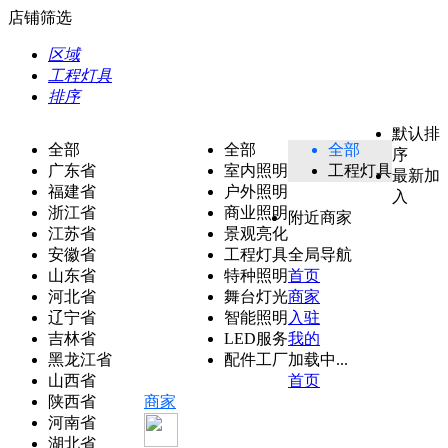
店铺筛选
区域
工程灯具
排序
默认排
全部
全部
全部
序
广东省
室内照明
工程灯具
最新加
福建省
户外照明
入
浙江省
商业照明
附近商家
江苏省
景观亮化
安徽省
工程灯具
全局导航
山东省
特种照明
首页
河北省
舞台灯光
商家
辽宁省
智能照明
入驻
吉林省
LED服务
我的
黑龙江省
配件工厂
加载中...
山西省
首页
陕西省
商家
河南省
湖北省