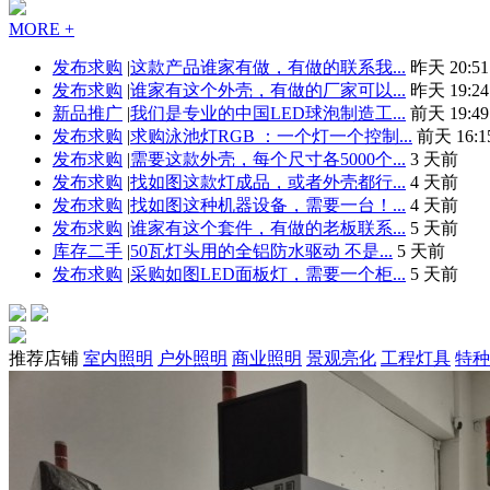
MORE +
发布求购
|
这款产品谁家有做，有做的联系我...
昨天 20:51
发布求购
|
谁家有这个外壳，有做的厂家可以...
昨天 19:24
新品推广
|
我们是专业的中国LED球泡制造工...
前天 19:49
发布求购
|
求购泳池灯RGB ：一个灯一个控制...
前天 16:1
发布求购
|
需要这款外壳，每个尺寸各5000个...
3 天前
发布求购
|
找如图这款灯成品，或者外壳都行...
4 天前
发布求购
|
找如图这种机器设备，需要一台！...
4 天前
发布求购
|
谁家有这个套件，有做的老板联系...
5 天前
库存二手
|
50瓦灯头用的全铝防水驱动 不是...
5 天前
发布求购
|
采购如图LED面板灯，需要一个柜...
5 天前
推荐店铺
室内照明
户外照明
商业照明
景观亮化
工程灯具
特种