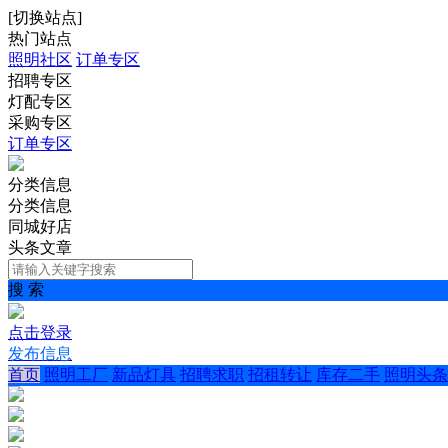
[
切换站点
]
热门站点
照明社区
订单专区
招聘专区
灯配专区
采购专区
订单专区
分类信息
分类信息
同城好店
头条文章
搜 索
点击登录
发布信息
首页
照明工厂
新品灯具
招聘求职
招租转让
库存二手
照明头条