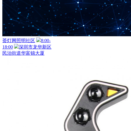
荟灯网照明社区
8:00-
18:00
深圳市龙华新区
民治街道华富锦大厦