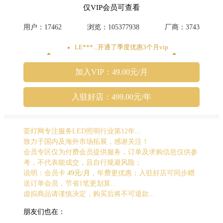
仅VIP会员可查看
用户：17462
浏览：105377938
厂商：3743
LE***...开通了季度优惠3个月vip
航***...开通了1个月 vip
奇***...开通了1个月 vip
加入VIP：49.00元/月
蓝***...开通了季度优惠3个月vip
Ja***...开通了季度优惠3个月vip
入驻好店：499.00元/年
亮***...开通了季度优惠3个月vip
『***...开通了季度优惠3个月vip
小***...开通了季度优惠3个月vip
锦***...开通了季度优惠3个月vip
荟灯网专注服务LED照明行业第12年...
嘉***...开通了季度优惠3个月vip
致力于国内及海外市场拓展，感谢关注！
杨***...开通了季度优惠3个月vip
会员专区仅为付费会员提供服务，订单及求购信息仅供参
LE***...开通了季度优惠3个月vip
考，不代表能成交，且自行规避风险；
LE***...开通了季度优惠3个月vip
说明：会员卡
49元/月
，年费更优惠；入驻好店可同步赠
鑫***...开通了季度优惠3个月vip
送订单会员，节省1笔更划算...
陈***...开通了季度优惠3个月vip
虚拟商品请谨慎决定，购买后将不可退款...
胡***...开通了1年 vip
LE***...开通了1个月 vip
朋友们也在：
。***...开通了1个月 vip