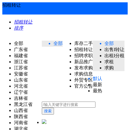
招租转让
招租转让
排序
全部
全部
库存二手
全部
广东省
招租转让
出售I转让
福建省
招聘求职
出租I分租
浙江省
新品推广
求租
江苏省
发布求购
求购
安徽省
求购信息
默认
山东省
外贸专区
最新
河北省
官方公告
最热
辽宁省
吉林省
黑龙江省
山西省
搜索
陕西省
河南省
湖北省