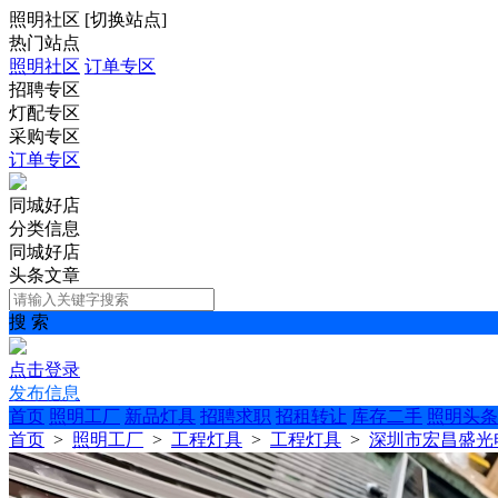
照明社区
[
切换站点
]
热门站点
照明社区
订单专区
招聘专区
灯配专区
采购专区
订单专区
同城好店
分类信息
同城好店
头条文章
搜 索
点击登录
发布信息
首页
照明工厂
新品灯具
招聘求职
招租转让
库存二手
照明头条
首页
>
照明工厂
>
工程灯具
>
工程灯具
>
深圳市宏昌盛光