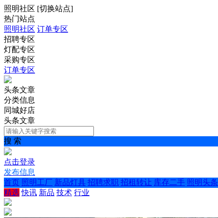
照明社区
[
切换站点
]
热门站点
照明社区
订单专区
招聘专区
灯配专区
采购专区
订单专区
头条文章
分类信息
同城好店
头条文章
搜 索
点击登录
发布信息
首页
照明工厂
新品灯具
招聘求职
招租转让
库存二手
照明头条
精选
快讯
新品
技术
行业