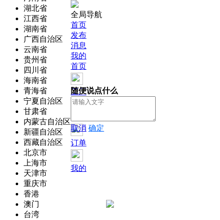
湖北省
全局导航
江西省
首页
湖南省
发布
广西自治区
消息
云南省
我的
贵州省
首页
四川省
海南省
青海省
随便说点什么
工厂
宁夏自治区
甘肃省
通讯录
内蒙古自治区
取消
确定
新疆自治区
西藏自治区
订单
北京市
上海市
我的
天津市
重庆市
香港
澳门
台湾