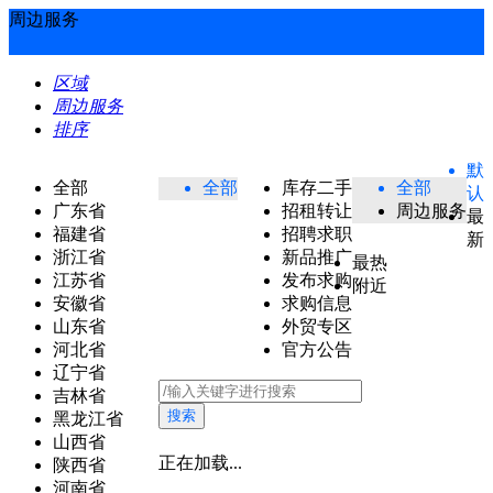
周边服务
区域
周边服务
排序
默
全部
全部
库存二手
全部
认
广东省
招租转让
周边服务
最
福建省
招聘求职
新
浙江省
新品推广
最热
江苏省
发布求购
附近
安徽省
求购信息
山东省
外贸专区
河北省
官方公告
辽宁省
吉林省
搜索
黑龙江省
山西省
正在加载...
陕西省
河南省