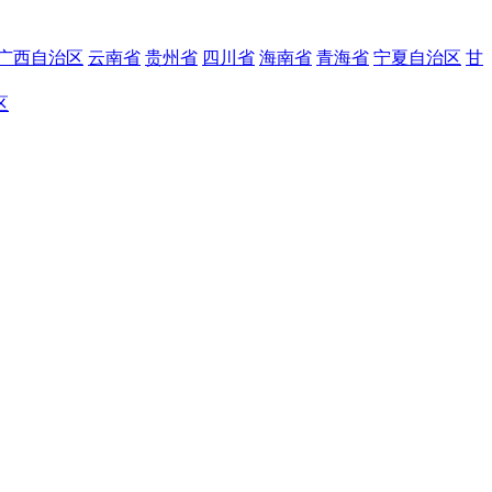
广西自治区
云南省
贵州省
四川省
海南省
青海省
宁夏自治区
甘
区