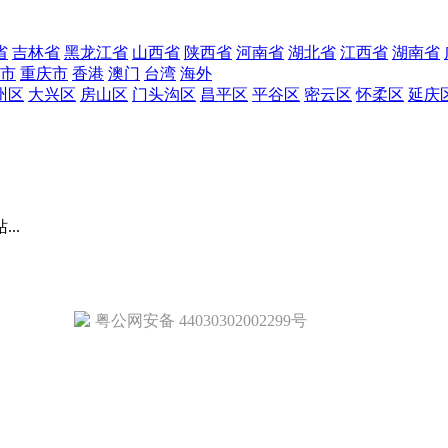
省
吉林省
黑龙江省
山西省
陕西省
河南省
湖北省
江西省
湖南省
市
重庆市
香港
澳门
台湾
海外
州区
大兴区
房山区
门头沟区
昌平区
平谷区
密云区
怀柔区
延庆
..
粤公网安备 44030302002299号