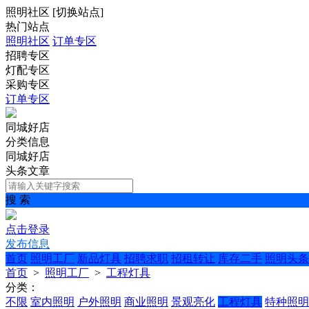
照明社区
[
切换站点
]
热门站点
照明社区
订单专区
招聘专区
灯配专区
采购专区
订单专区
同城好店
分类信息
同城好店
头条文章
搜 索
点击登录
发布信息
首页
照明工厂
新品灯具
招聘求职
招租转让
库存二手
照明头条
首页
>
照明工厂
>
工程灯具
分类：
不限
室内照明
户外照明
商业照明
景观亮化
工程灯具
特种照明