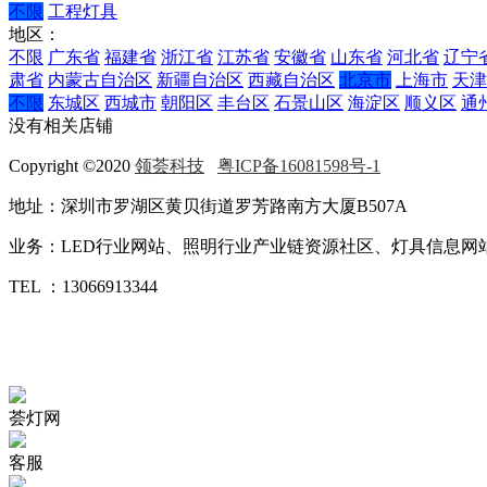
不限
工程灯具
地区：
不限
广东省
福建省
浙江省
江苏省
安徽省
山东省
河北省
辽宁
肃省
内蒙古自治区
新疆自治区
西藏自治区
北京市
上海市
天津
不限
东城区
西城市
朝阳区
丰台区
石景山区
海淀区
顺义区
通
没有相关店铺
Copyright ©2020
领荟科技
粤ICP备16081598号-1
地址：深圳市罗湖区黄贝街道罗芳路南方大厦B507A
业务：LED行业网站、照明行业产业链资源社区、灯具信息网站.
TEL ：13066913344
荟灯网
客服