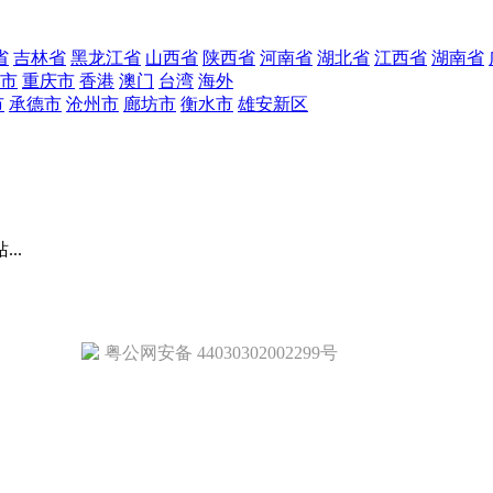
省
吉林省
黑龙江省
山西省
陕西省
河南省
湖北省
江西省
湖南省
市
重庆市
香港
澳门
台湾
海外
市
承德市
沧州市
廊坊市
衡水市
雄安新区
..
粤公网安备 44030302002299号