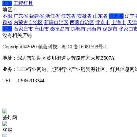
不限
工程灯具
地区：
不限
广东省
福建省
浙江省
江苏省
安徽省
山东省
河北省
辽宁
肃省
内蒙古自治区
新疆自治区
西藏自治区
北京市
上海市
天津
不限
石家庄市
唐山市
秦皇岛市
邯郸市
邢台市
保定市
张家口
没有相关店铺
Copyright ©2020
领荟科技
粤ICP备16081598号-1
地址：深圳市罗湖区黄贝街道罗芳路南方大厦B507A
业务：LED行业网站、照明行业产业链资源社区、灯具信息网站.
TEL ：13066913344
荟灯网
客服