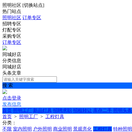
照明社区
[
切换站点
]
热门站点
照明社区
订单专区
招聘专区
灯配专区
采购专区
订单专区
同城好店
分类信息
同城好店
头条文章
搜 索
点击登录
发布信息
首页
照明工厂
新品灯具
招聘求职
招租转让
库存二手
照明头条
首页
>
照明工厂
>
工程灯具
分类：
不限
室内照明
户外照明
商业照明
景观亮化
工程灯具
特种照明