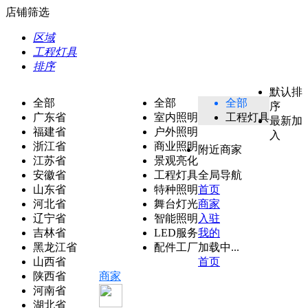
店铺筛选
区域
工程灯具
排序
默认排
全部
全部
全部
序
广东省
室内照明
工程灯具
最新加
福建省
户外照明
入
浙江省
商业照明
附近商家
江苏省
景观亮化
安徽省
工程灯具
全局导航
山东省
特种照明
首页
河北省
舞台灯光
商家
辽宁省
智能照明
入驻
吉林省
LED服务
我的
黑龙江省
配件工厂
加载中...
山西省
首页
陕西省
商家
河南省
湖北省